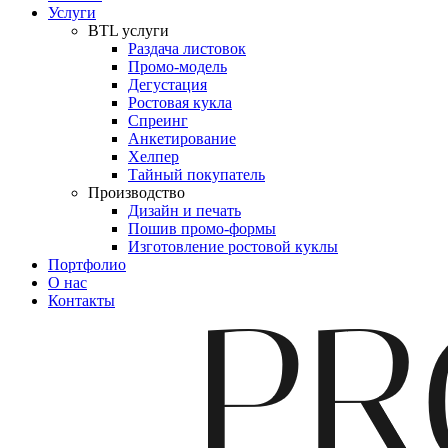
Услуги
BTL услуги
Раздача листовок
Промо-модель
Дегустация
Ростовая кукла
Спреинг
Анкетирование
Хелпер
Тайный покупатель
Производство
Дизайн и печать
Пошив промо-формы
Изготовление ростовой куклы
Портфолио
О нас
Контакты