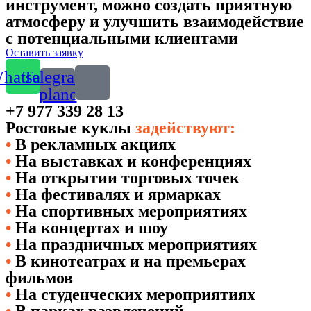
инструмент, можно создать приятную
атмосферу и улучшить взаимодействие
с потенциальными клиентами
Оставить заявку
hatsapp
Telegram-
plane
+7 977 339 28 13
Ростовые куклы
задействуют:
•
В рекламных акциях
•
На выставках и конференциях
•
На открытии торговых точек
•
На фестивалях и ярмарках
•
На спортивных мероприятиях
•
На концертах и шоу
•
На праздничных мероприятиях
•
В кинотеатрах и на премьерах
фильмов
•
На студенческих мероприятиях
•
В парках развлечений